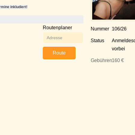
ine inkludiert!
Routenplaner
Nummer
106/26
Status
Anmeldesc
vorbei
Route
Gebühren
160 €