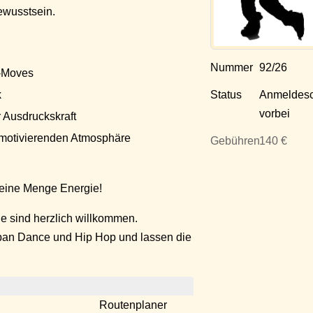
ewusstsein.
Nummer
92/26
z-Moves
Status
Anmeldesc
k
vorbei
 Ausdruckskraft
 motivierenden Atmosphäre
Gebühren
140 €
eine Menge Energie!
le sind herzlich willkommen.
rban Dance und Hip Hop und lassen die
Routenplaner