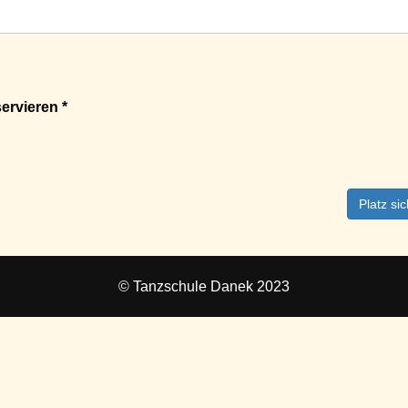
ervieren *
Platz si
© Tanzschule Danek 2023