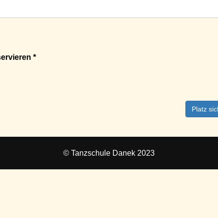
ervieren *
Platz si
© Tanzschule Danek 2023