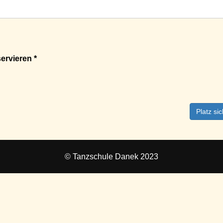
ervieren *
Platz si
© Tanzschule Danek 2023