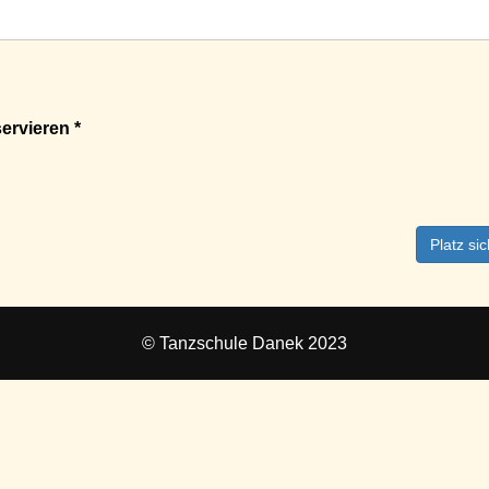
ervieren *
Platz si
© Tanzschule Danek 2023