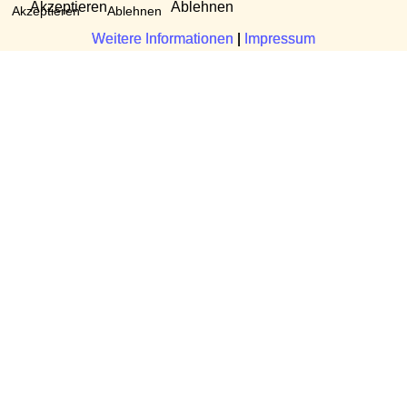
Akzeptieren
Ablehnen
Akzeptieren
Ablehnen
Weitere Informationen
Weitere Informationen
|
|
Impressum
Impressum
Fragen?
Manuela Danek