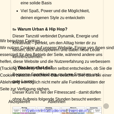
eine solide Basis
Viel Spaß, Power und die Möglichkeit,
deinen eigenen Style zu entwickeln
👟
Warum Urban & Hip Hop?
Dieser Tanzstil verbindet Dynamik, Energie und
Wir benutzen Cookies
Kreativität – perfekt, um den Alltag hinter dir zu
Wir nutzen Cookies auf unserer Website. Einige von ihnen sind
lassen, dich auszupowern und dabei neue Leute
essenziell für den Betrieb der Seite, während andere uns
kennenzulernen.
helfen, diese Website und die Nutzererfahrung zu verbessern
👕
Was brauchst du?
(Tracking Cookies). Sie können selbst entscheiden, ob Sie die
Bequeme Sportkleidung, saubere Sneakers und
Cookies zulassen möchten. Bitte beachten Sie, dass bei einer
gute Laune!
Ablehnung womöglich nicht mehr alle Funktionalitäten der
Seite zur Verfügung stehen.
Dieser Kurs ist Teil der Fitnesscard - damit dürfen
ohne Aufpreis folgende Stunden besucht werden:
Akzeptieren
Ablehnen
Weitere Informationen
|
Impressum