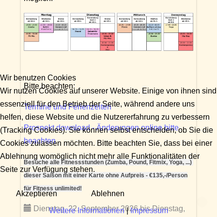
Wir benutzen Cookies
Bitte beachten:
Wir nutzen Cookies auf unserer Website. Einige von ihnen sind
essenziell für den Betrieb der Seite, während andere uns
Termine und Ferienzeiten
helfen, diese Website und die Nutzererfahrung zu verbessern
Prospekt download - Änderungen online bitte
(Tracking Cookies). Sie können selbst entscheiden, ob Sie die
beachten
Cookies zulassen möchten. Bitte beachten Sie, dass bei einer
Ablehnung womöglich nicht mehr alle Funktionalitäten der
Besuche alle Fitnessstunden (Zumba, Pound, Fitmix, Yoga, ...)
Seite zur Verfügung stehen.
dieser Saison mit einer Karte ohne Aufpreis - €135,-/Person
für Fitness unlimited!
Akzeptieren
Ablehnen
Dienstag, 22. September 2026 bis Dienstag,
Weitere Informationen
|
Impressum