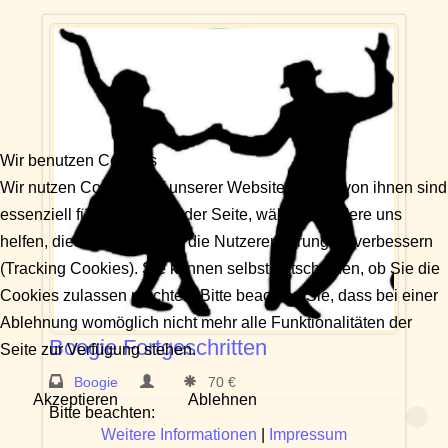
Wir benutzen Cookies
Wir nutzen Cookies auf unserer Website. Einige von ihnen sind
essenziell für den Betrieb der Seite, während andere uns
helfen, diese Website und die Nutzererfahrung zu verbessern
(Tracking Cookies). Sie können selbst entscheiden, ob Sie die
Cookies zulassen möchten. Bitte beachten Sie, dass bei einer
Ablehnung womöglich nicht mehr alle Funktionalitäten der
Boogie Fortgeschritten
Seite zur Verfügung stehen.
Boogie
70 €
Akzeptieren
Ablehnen
Bitte beachten:
Weitere Informationen
|
Impressum