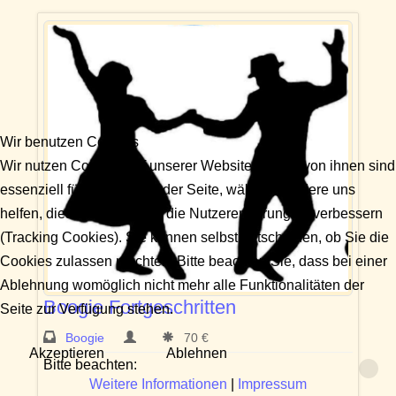
Wir benutzen Cookies
Wir nutzen Cookies auf unserer Website. Einige von ihnen sind
essenziell für den Betrieb der Seite, während andere uns
helfen, diese Website und die Nutzererfahrung zu verbessern
(Tracking Cookies). Sie können selbst entscheiden, ob Sie die
Cookies zulassen möchten. Bitte beachten Sie, dass bei einer
Ablehnung womöglich nicht mehr alle Funktionalitäten der
Boogie Fortgeschritten
Seite zur Verfügung stehen.
Boogie
70 €
Akzeptieren
Ablehnen
Bitte beachten:
Weitere Informationen
|
Impressum