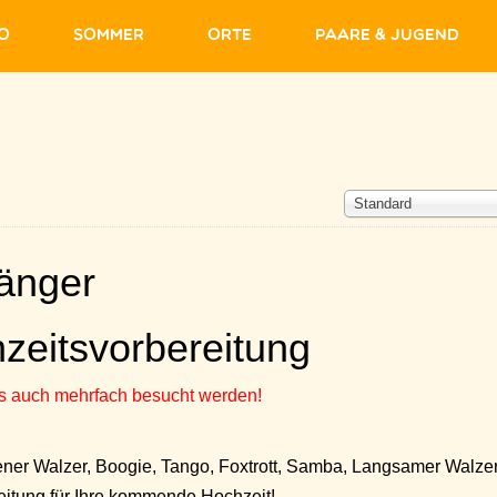
fo
Sommer
Orte
Paare & Jugend
Standard
fänger
hzeitsvorbereitung
eis auch mehrfach besucht werden!
ner Walzer, Boogie, Tango, Foxtrott, Samba, Langsamer Walzer
itung für Ihre kommende Hochzeit!