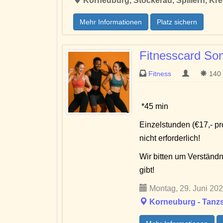
Korneuburg, Stockerau, Spillern, Kr
Mehr Informationen
Platz sichern
Fitnesscard S
Fitness
140 
*45 min
Einzelstunden (€17,- p
nicht erforderlich!
Wir bitten um Verständ
gibt!
Montag, 29. Juni 202
Korneuburg - Tanzs